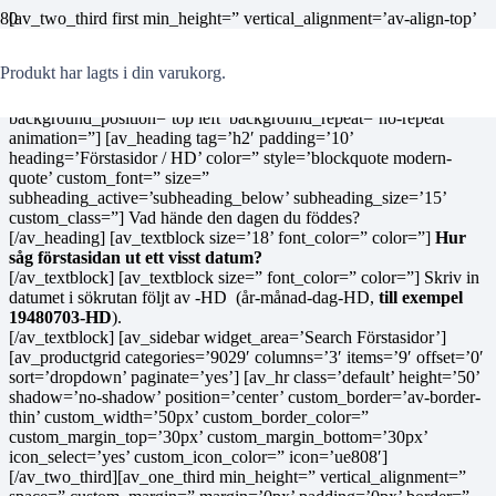
[av_two_third first min_height=” vertical_alignment=’av-align-top’
space=” custom_margin=’aviaTBcustom_margin’ margin=’0px’
margin_sync=’true’ padding=’0px’ padding_sync=’true’ border=”
Produkt
har lagts i din varukorg.
border_color=” radius=’0px’ radius_sync=’true’
background_color=” src=” attachment=” attachment_size=”
background_position=’top left’ background_repeat=’no-repeat’
animation=”] [av_heading tag=’h2′ padding=’10’
heading=’Förstasidor / HD’ color=” style=’blockquote modern-
quote’ custom_font=” size=”
subheading_active=’subheading_below’ subheading_size=’15’
custom_class=”] Vad hände den dagen du föddes?
[/av_heading] [av_textblock size=’18’ font_color=” color=”]
Hur
såg förstasidan ut ett visst datum?
[/av_textblock] [av_textblock size=” font_color=” color=”] Skriv in
datumet i sökrutan följt av -HD (år-månad-dag-HD,
till exempel
19480703-HD
).
[/av_textblock] [av_sidebar widget_area=’Search Förstasidor’]
[av_productgrid categories=’9029′ columns=’3′ items=’9′ offset=’0′
sort=’dropdown’ paginate=’yes’] [av_hr class=’default’ height=’50’
shadow=’no-shadow’ position=’center’ custom_border=’av-border-
thin’ custom_width=’50px’ custom_border_color=”
custom_margin_top=’30px’ custom_margin_bottom=’30px’
icon_select=’yes’ custom_icon_color=” icon=’ue808′]
[/av_two_third][av_one_third min_height=” vertical_alignment=”