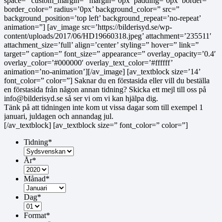
space=” custom_margin=” margin=’0px’ padding=’0px’ border=”
border_color=” radius=’0px’ background_color=” src=”
background_position=’top left’ background_repeat=’no-repeat’
animation=”] [av_image src=’https://bilderisyd.se/wp-
content/uploads/2017/06/HD19660318.jpeg’ attachment=’235511′
attachment_size=’full’ align=’center’ styling=” hover=” link=”
target=” caption=” font_size=” appearance=” overlay_opacity=’0.4′
overlay_color=’#000000′ overlay_text_color=’#ffffff’
animation=’no-animation’][/av_image] [av_textblock size=’14’
font_color=” color=”] Saknar du en förstasida eller vill du beställa
en förstasida från någon annan tidning? Skicka ett mejl till oss på
info@bilderisyd.se så ser vi om vi kan hjälpa dig.
Tänk på att tidningen inte kom ut vissa dagar som till exempel 1
januari, juldagen och annandag jul.
[/av_textblock] [av_textblock size=” font_color=” color=”]
Tidning
*
År
*
Månad
*
Dag
*
Format
*