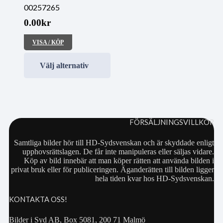
00257265
0.00
kr
VISA / KÖP
Välj alternativ
FÖRSÄLJNINGSVILLKOR
Samtliga bilder hör till HD-Sydsvenskan och är skyddade enligt
upphovsrättslagen. De får inte manipuleras eller säljas vidare.
Köp av bild innebär att man köper rätten att använda bilden i
privat bruk eller för publiceringen. Äganderätten till bilden ligger
hela tiden kvar hos HD-Sydsvenskan.
KONTAKTA OSS!
Bilder i Syd AB, Box 5081, 200 71 Malmö