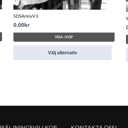
SDSArkivV3
0.00
kr
VISA / KÖP
Välj alternativ
RSÄLJNINGSVILLKOR
KONTAKTA OSS!