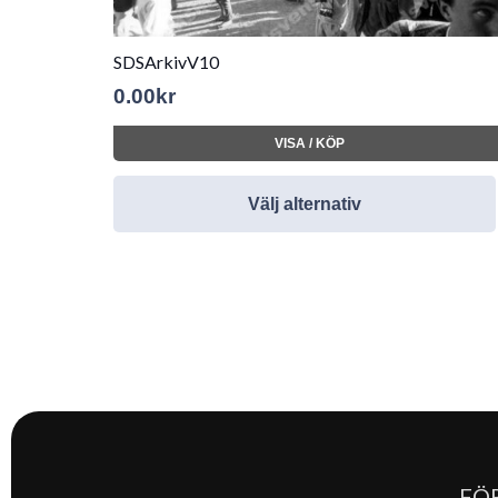
SDSArkivV10
0.00
kr
VISA / KÖP
Välj alternativ
FÖ