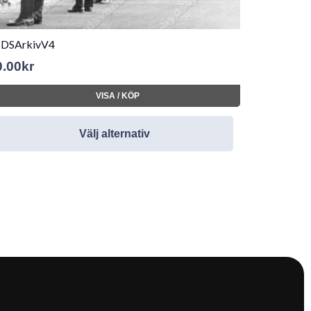
SDSArkivV4
0.00
kr
VISA / KÖP
Välj alternativ