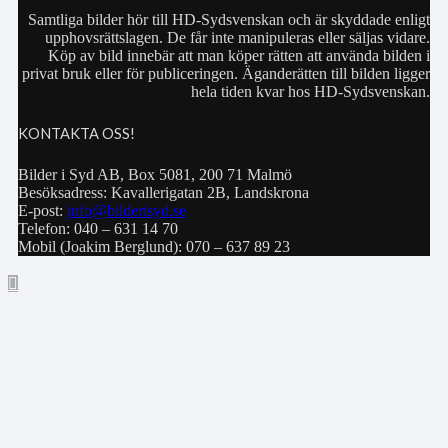
Samtliga bilder hör till HD-Sydsvenskan och är skyddade enligt
upphovsrättslagen. De får inte manipuleras eller säljas vidare.
Köp av bild innebär att man köper rätten att använda bilden i
privat bruk eller för publiceringen. Äganderätten till bilden ligger
hela tiden kvar hos HD-Sydsvenskan.
KONTAKTA OSS!
Bilder i Syd AB, Box 5081, 200 71 Malmö
Besöksadress: Kavallerigatan 2B, Landskrona
E-post:
info@bilderisyd.se
Telefon: 040 – 631 14 70
Mobil (Joakim Berglund): 070 – 637 89 23