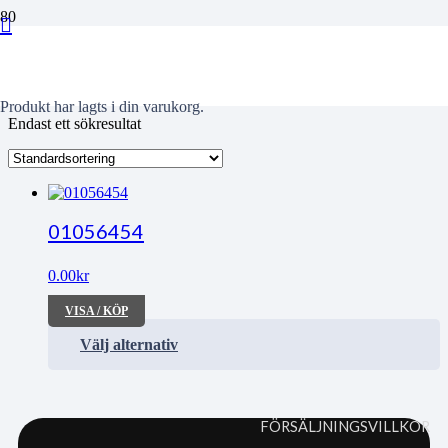
Ã¤r
Produkt
har lagts i din varukorg.
Endast ett sökresultat
01056454
0.00
kr
VISA / KÖP
Välj alternativ
FÖRSÄLJNINGSVILLKOR