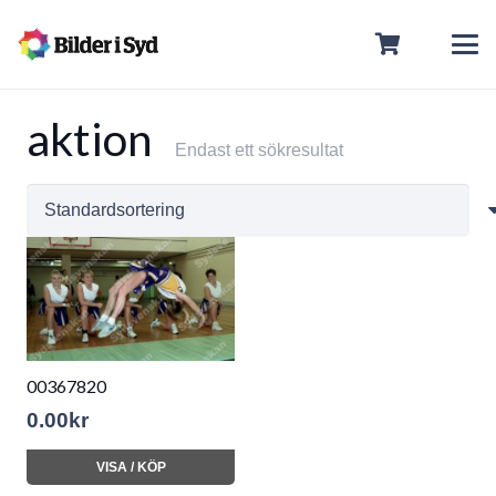
aktion
Endast ett sökresultat
00367820
0.00
kr
VISA / KÖP