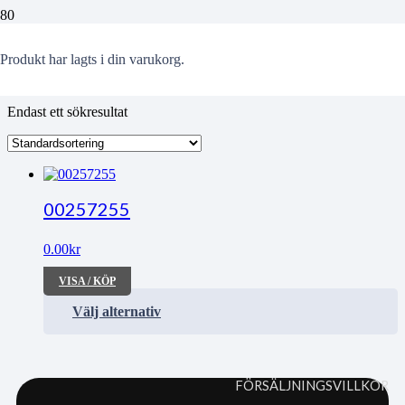
Almtorget
Produkt
har lagts i din varukorg.
Endast ett sökresultat
00257255
0.00
kr
VISA / KÖP
Välj alternativ
FÖRSÄLJNINGSVILLKOR