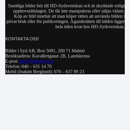
Samtliga bilder hör till HD-Sydsvenskan och är skyddade enligt
upphovsrättslagen. De får inte manipuleras eller säljas vidare.
Köp av bild innebär att man köper rätten att använda bilden i
privat bruk eller för publiceringen. Äganderätten till bilden ligger
hela tiden kvar hos HD-Sydsvenskan.
KONTAKTA OSS!
Bilder i Syd AB, Box 5081, 200 71 Malmö
Besöksadress: Kavallerigatan 2B, Landskrona
E-post:
info@bilderisyd.se
Telefon: 040 – 631 14 70
Mobil (Joakim Berglund): 070 – 637 89 23