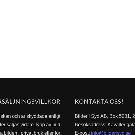
RSÄLJNINGSVILLKOR
KONTAKTA OSS!
nskan och är skyddade enligt
Bilder i Syd AB, Box 5081,
er säljas vidare. Köp av bild
Besöksadress: Kavallerigat
bilden i privat bruk eller för
E-post:
info@bilderisyd.se