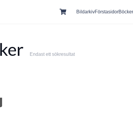
Bildarkiv
Förstasidor
Böcke
ker
Endast ett sökresultat