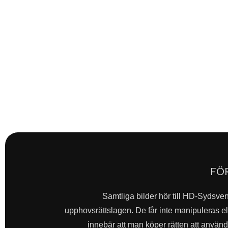
FÖ
Samtliga bilder hör till HD-Sydsve
upphovsrättslagen. De får inte manipuleras ell
innebär att man köper rätten att använda 