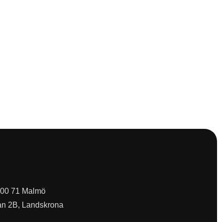
 200 71 Malmö
an 2B, Landskrona