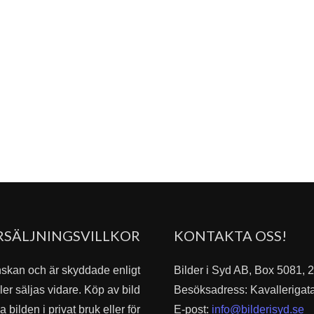
RSÄLJNINGSVILLKOR
KONTAKTA OSS!
nskan och är skyddade enligt
Bilder i Syd AB, Box 5081,
er säljas vidare. Köp av bild
Besöksadress: Kavallerigat
bilden i privat bruk eller för
E-post:
info@bilderisyd.se