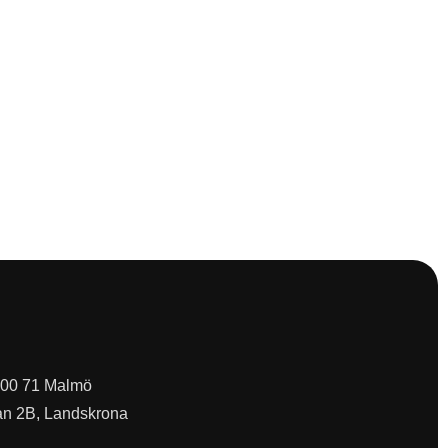
 200 71 Malmö
an 2B, Landskrona