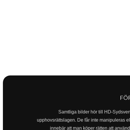
FÖ
Samtliga bilder hör till HD-Sydsve
upphovsrättslagen. De får inte manipuleras ell
innebär att man köper rätten att använda 