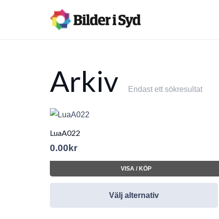
Arkiv
Endast ett sökresultat
LuaA022
0.00
kr
VISA / KÖP
Välj alternativ