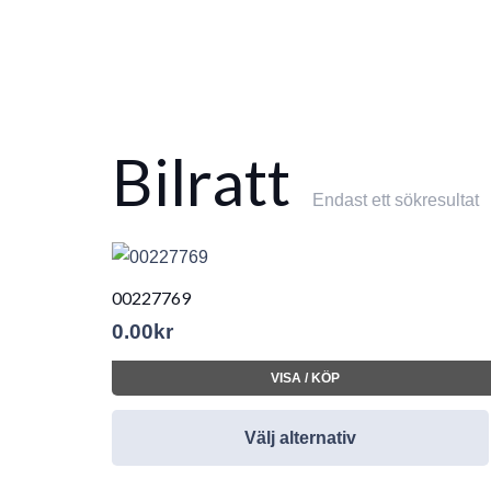
Bilratt
Endast ett sökresultat
00227769
0.00
kr
VISA / KÖP
Välj alternativ