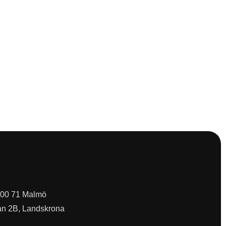
 200 71 Malmö
an 2B, Landskrona