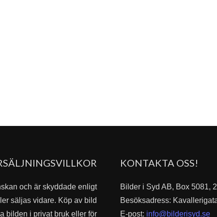
RSÄLJNINGSVILLKOR
KONTAKTA OSS!
nskan och är skyddade enligt
Bilder i Syd AB, Box 5081,
er säljas vidare. Köp av bild
Besöksadress: Kavallerigat
bilden i privat bruk eller för
E-post:
info@bilderisyd.se