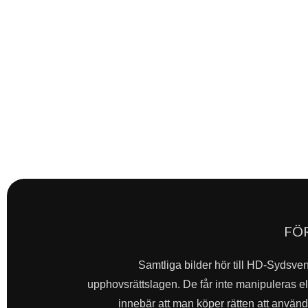
FÖ
Samtliga bilder hör till HD-Sydsve
upphovsrättslagen. De får inte manipuleras ell
innebär att man köper rätten att använda 