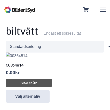
biltvätt
Endast ett sökresultat
00364814
0.00
kr
VISA / KÖP
Välj alternativ