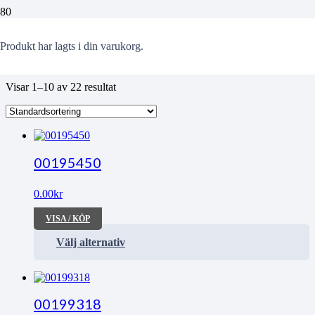
Carl
Produkt
har lagts i din varukorg.
Visar 1–10 av 22 resultat
00195450
0.00
kr
VISA / KÖP
Välj alternativ
00199318