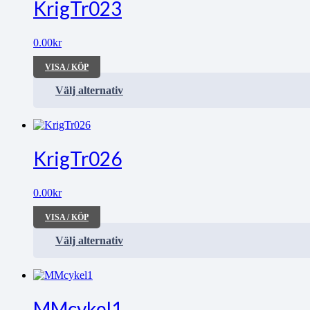
KrigTr023
0.00
kr
VISA / KÖP
Välj alternativ
KrigTr026
0.00
kr
VISA / KÖP
Välj alternativ
MMcykel1