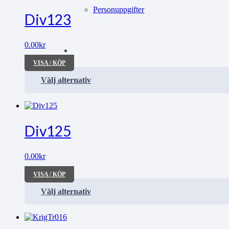
Personuppgifter
Div123
0.00
kr
VISA / KÖP
Välj alternativ
Div125
0.00
kr
VISA / KÖP
Välj alternativ