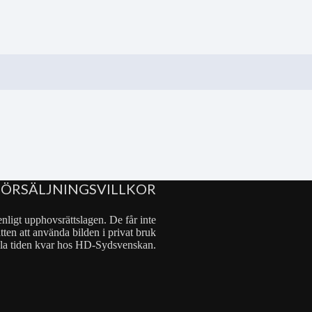
FÖRSÄLJNINGSVILLKOR
nligt upphovsrättslagen. De får inte
tten att använda bilden i privat bruk
 hela tiden kvar hos HD-Sydsvenskan.