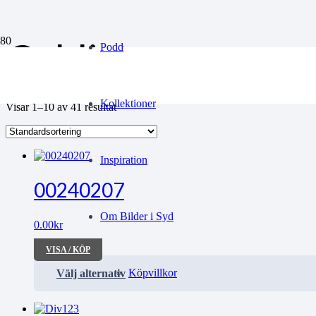
Cyklister
Podd
Kollektioner
Visar 1–10 av 41 resultat
Inspiration
00240207
Om Bilder i Syd
0.00
kr
VISA / KÖP
Köpvillkor
Välj alternativ