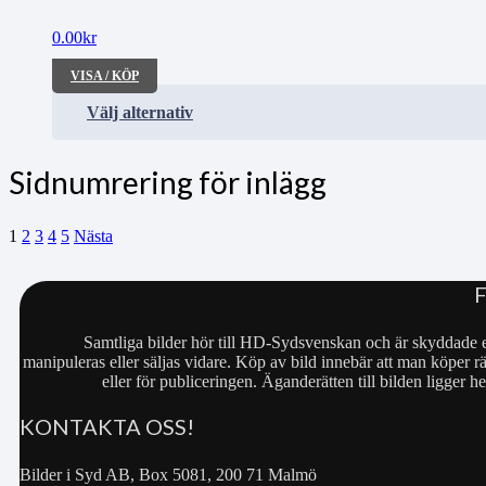
0.00
kr
VISA / KÖP
Välj alternativ
Sidnumrering för inlägg
1
2
3
4
5
Nästa
Samtliga bilder hör till HD-Sydsvenskan och är skyddade e
manipuleras eller säljas vidare. Köp av bild innebär att man köper rä
eller för publiceringen. Äganderätten till bilden ligger
KONTAKTA OSS!
Bilder i Syd AB, Box 5081, 200 71 Malmö