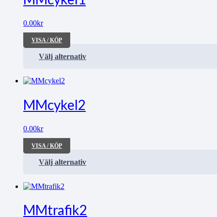
0.00
kr
VISA / KÖP
Välj alternativ
MMcykel2
0.00
kr
VISA / KÖP
Välj alternativ
MMtrafik2