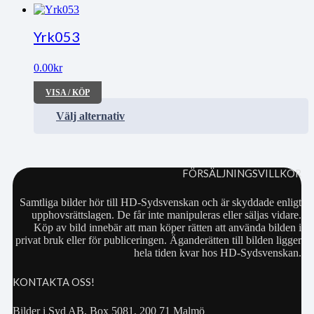
Yrk053
0.00
kr
VISA / KÖP
Välj alternativ
FÖRSÄLJNINGSVILLKOR
Samtliga bilder hör till HD-Sydsvenskan och är skyddade enligt
upphovsrättslagen. De får inte manipuleras eller säljas vidare.
Köp av bild innebär att man köper rätten att använda bilden i
privat bruk eller för publiceringen. Äganderätten till bilden ligger
hela tiden kvar hos HD-Sydsvenskan.
KONTAKTA OSS!
Bilder i Syd AB, Box 5081, 200 71 Malmö