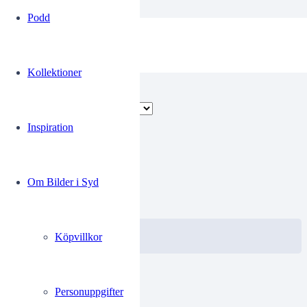
Podd
Fiskare
Kollektioner
Visar alla 9 resultat
Inspiration
00272138
Om Bilder i Syd
0.00
kr
VISA / KÖP
Välj alternativ
Köpvillkor
Personuppgifter
Limhamn10