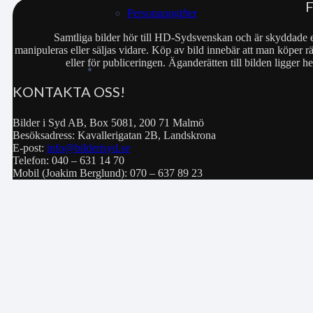
Personuppgifter
Samtliga bilder hör till HD-Sydsvenskan och är skyddade e
manipuleras eller säljas vidare. Köp av bild innebär att man köper rä
eller för publiceringen. Äganderätten till bilden ligger
KONTAKTA OSS!
Bilder i Syd AB, Box 5081, 200 71 Malmö
Besöksadress: Kavallerigatan 2B, Landskrona
E-post:
info@bilderisyd.se
Telefon: 040 – 631 14 70
Mobil (Joakim Berglund): 070 – 637 89 23