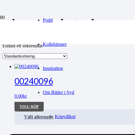
gipsavgjutning
Podd
Kollektioner
Endast ett sökresultat
Inspiration
00240096
Om Bilder i Syd
0.00
kr
VISA / KÖP
Köpvillkor
Välj alternativ