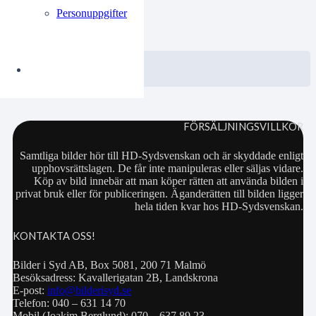
Personuppgifter
0.00
kr
VISA / KÖP
Välj alternativ
FÖRSÄLJNINGSVILLKOR
Samtliga bilder hör till HD-Sydsvenskan och är skyddade enligt
upphovsrättslagen. De får inte manipuleras eller säljas vidare.
Köp av bild innebär att man köper rätten att använda bilden i
privat bruk eller för publiceringen. Äganderätten till bilden ligger
hela tiden kvar hos HD-Sydsvenskan.
KONTAKTA OSS!
Bilder i Syd AB, Box 5081, 200 71 Malmö
Besöksadress: Kavallerigatan 2B, Landskrona
E-post:
info@bilderisyd.se
Telefon: 040 – 631 14 70
Mobil (Joakim Berglund): 070 – 637 89 23