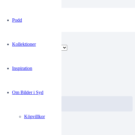
Hopkins
Podd
Visar alla 2 resultat
Kollektioner
Inspiration
00254075
0.00
kr
Om Bilder i Syd
VISA / KÖP
Välj alternativ
Köpvillkor
00254134