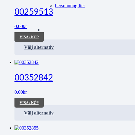
Personuppgifter
00259513
0.00
kr
VISA / KÖP
Välj alternativ
00352842
0.00
kr
VISA / KÖP
Välj alternativ