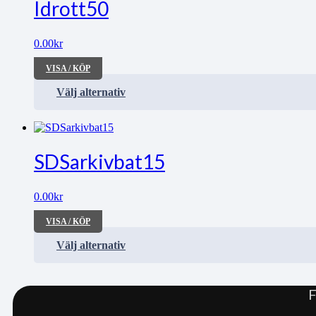
Idrott50
0.00
kr
VISA / KÖP
Välj alternativ
SDSarkivbat15
0.00
kr
VISA / KÖP
Välj alternativ