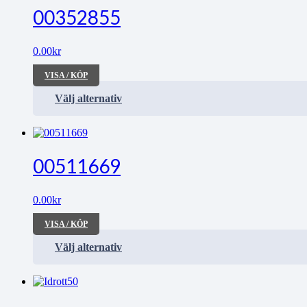
00352855
0.00
kr
VISA / KÖP
Välj alternativ
00511669
0.00
kr
VISA / KÖP
Välj alternativ