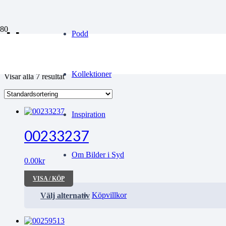
II
Podd
Kollektioner
Visar alla 7 resultat
Inspiration
00233237
Om Bilder i Syd
0.00
kr
VISA / KÖP
Köpvillkor
Välj alternativ