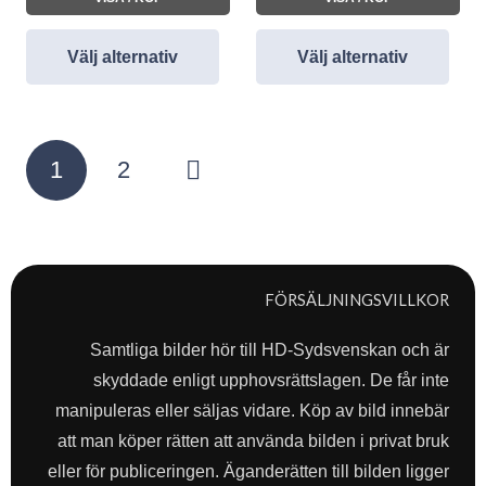
Välj alternativ
Välj alternativ
Sidnumrering
1
2
för
inlägg
FÖRSÄLJNINGSVILLKOR
Samtliga bilder hör till HD-Sydsvenskan och är
skyddade enligt upphovsrättslagen. De får inte
manipuleras eller säljas vidare. Köp av bild innebär
att man köper rätten att använda bilden i privat bruk
eller för publiceringen. Äganderätten till bilden ligger