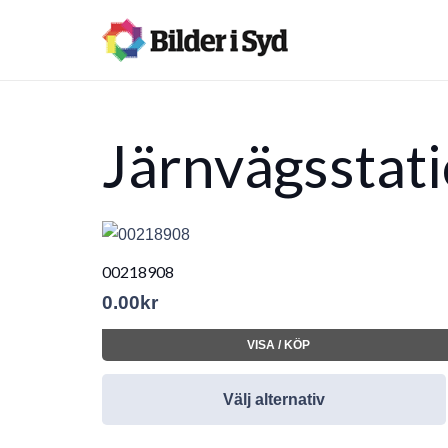
Järnvägsstat
00218908
0.00
kr
VISA / KÖP
Välj alternativ