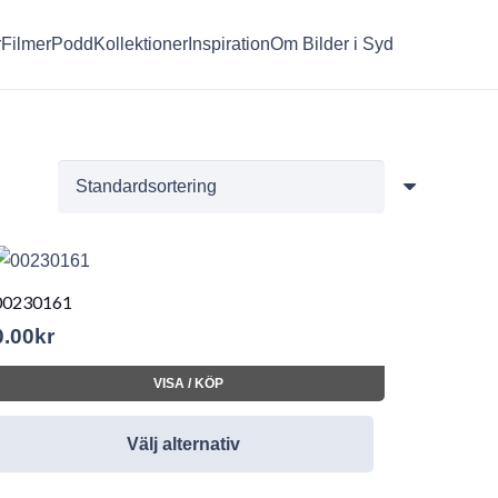
r
Filmer
Podd
Kollektioner
Inspiration
Om Bilder i Syd
00230161
0.00
kr
VISA / KÖP
Välj alternativ