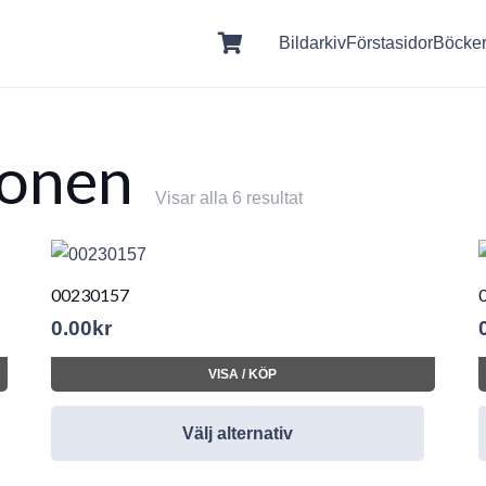
Bildarkiv
Förstasidor
Böcke
ionen
Visar alla 6 resultat
00230157
0.00
kr
VISA / KÖP
Välj alternativ