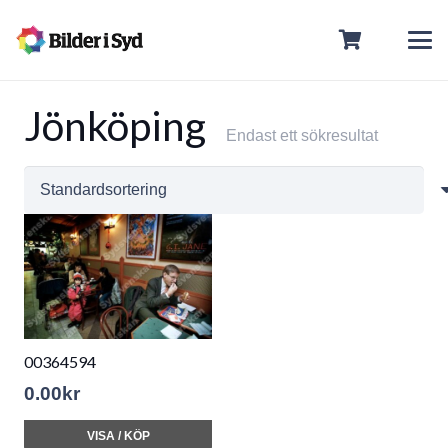
Jönköping
Endast ett sökresultat
00364594
0.00
kr
VISA / KÖP