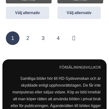
Välj alternativ
Välj alternativ
Sidnumrering
1
2
3
4
för
inlägg
FÖRSÄLJNINGSVILLKOR
Samtliga bilder hör till HD-Sydsvenskan och är
skyddade enligt upphovsrättslagen. De får inte
manipuleras eller säljas vidare. Köp av bild innebär
att man köper rätten att använda bilden i privat bruk
eller för publiceringen. Äganderätten till bilden ligger