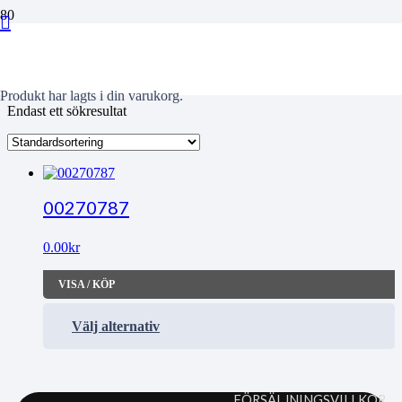
kyrkoruine
Produkt
har lagts i din varukorg.
Endast ett sökresultat
00270787
0.00
kr
VISA / KÖP
Välj alternativ
FÖRSÄLJNINGSVILLKOR