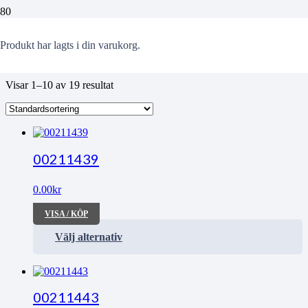
Landskrona
Produkt
har lagts i din varukorg.
Visar 1–10 av 19 resultat
00211439
0.00
kr
VISA / KÖP
Välj alternativ
00211443