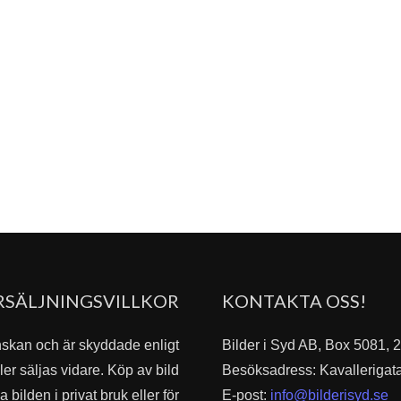
RSÄLJNINGSVILLKOR
KONTAKTA OSS!
nskan och är skyddade enligt
Bilder i Syd AB, Box 5081,
er säljas vidare. Köp av bild
Besöksadress: Kavallerigat
bilden i privat bruk eller för
E-post:
info@bilderisyd.se