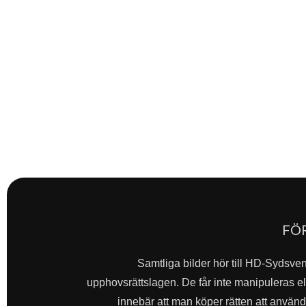
FÖ
Samtliga bilder hör till HD-Sydsve
upphovsrättslagen. De får inte manipuleras ell
innebär att man köper rätten att använda 