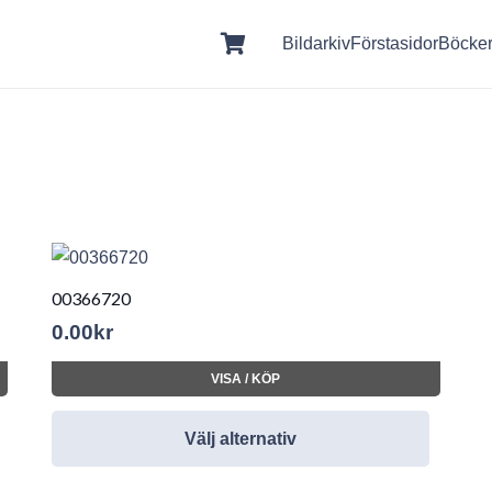
Bildarkiv
Förstasidor
Böcke
00366720
0.00
kr
VISA / KÖP
Välj alternativ