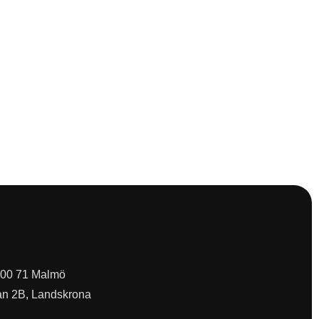
 200 71 Malmö
an 2B, Landskrona