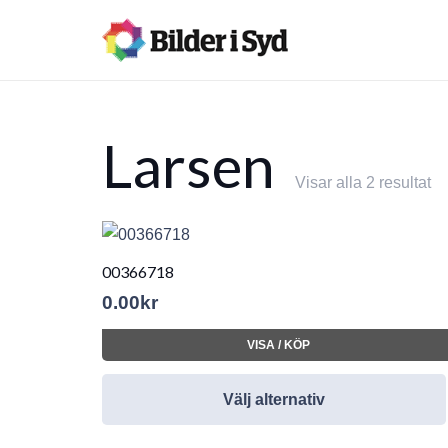
Larsen
Visar alla 2 resultat
00366718
0.00
kr
VISA / KÖP
Välj alternativ