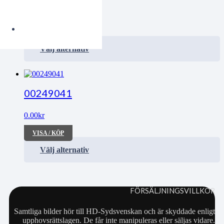
0.00
kr
VISA / KÖP
Välj alternativ
00249041
0.00
kr
VISA / KÖP
Välj alternativ
FÖRSÄLJNINGSVILLKOR
Samtliga bilder hör till HD-Sydsvenskan och är skyddade enligt
upphovsrättslagen. De får inte manipuleras eller säljas vidare.