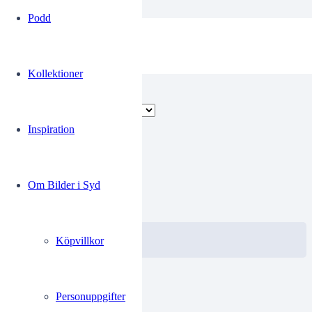
Podd
Ljusets
Kollektioner
Visar alla 3 resultat
Inspiration
00249037
Om Bilder i Syd
0.00
kr
VISA / KÖP
Välj alternativ
Köpvillkor
Personuppgifter
00249038