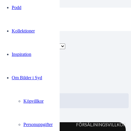
Podd
LUS
Kollektioner
Endast ett sökresultat
Inspiration
00364819
Om Bilder i Syd
0.00
kr
VISA / KÖP
Välj alternativ
Köpvillkor
Personuppgifter
FÖRSÄLJNINGSVILLKOR