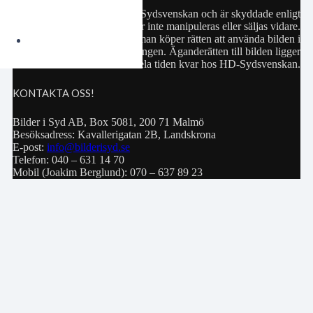
Samtliga bilder hör till HD-Sydsvenskan och är skyddade enligt
upphovsrättslagen. De får inte manipuleras eller säljas vidare.
Köp av bild innebär att man köper rätten att använda bilden i
privat bruk eller för publiceringen. Äganderätten till bilden ligger
hela tiden kvar hos HD-Sydsvenskan.
KONTAKTA OSS!
Bilder i Syd AB, Box 5081, 200 71 Malmö
Besöksadress: Kavallerigatan 2B, Landskrona
E-post:
info@bilderisyd.se
Telefon: 040 – 631 14 70
Mobil (Joakim Berglund): 070 – 637 89 23