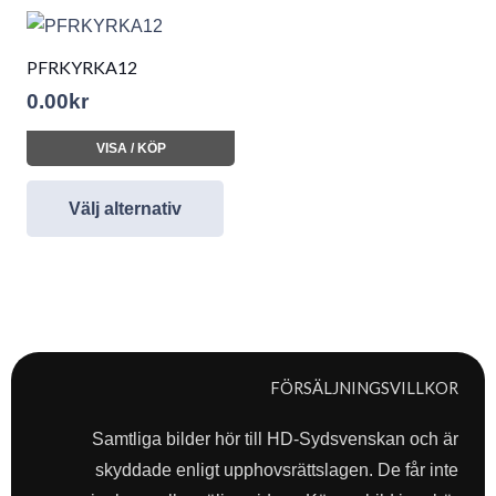
PFRKYRKA12
0.00
kr
VISA / KÖP
Välj alternativ
FÖRSÄLJNINGSVILLKOR
Samtliga bilder hör till HD-Sydsvenskan och är
skyddade enligt upphovsrättslagen. De får inte