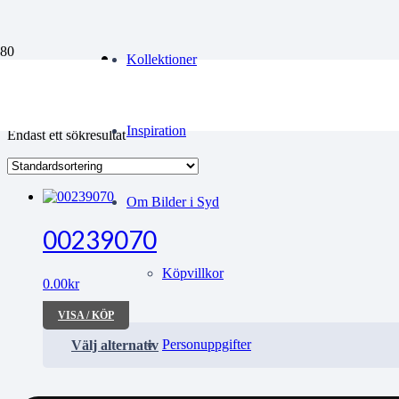
marinmuseum
Kollektioner
Inspiration
Endast ett sökresultat
Om Bilder i Syd
00239070
Köpvillkor
0.00
kr
VISA / KÖP
Personuppgifter
Välj alternativ