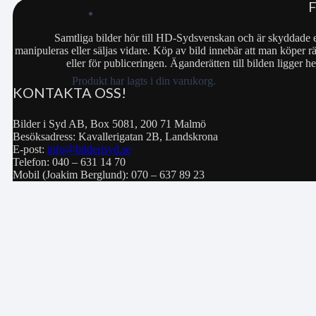
Samtliga bilder hör till HD-Sydsvenskan och är skyddade e
manipuleras eller säljas vidare. Köp av bild innebär att man köper rä
eller för publiceringen. Äganderätten till bilden ligger
Produkt
har lagts i din varukorg.
KONTAKTA OSS!
Bilder i Syd AB, Box 5081, 200 71 Malmö
Besöksadress: Kavallerigatan 2B, Landskrona
E-post:
info@bilderisyd.se
Telefon: 040 – 631 14 70
Mobil (Joakim Berglund): 070 – 637 89 23