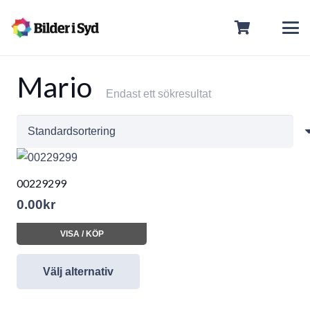
Mario
Endast ett sökresultat
00229299
0.00
kr
VISA / KÖP
Välj alternativ