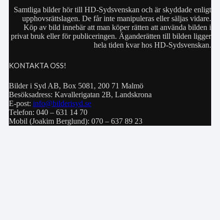
Samtliga bilder hör till HD-Sydsvenskan och är skyddade enligt
upphovsrättslagen. De får inte manipuleras eller säljas vidare.
Köp av bild innebär att man köper rätten att använda bilden i
privat bruk eller för publiceringen. Äganderätten till bilden ligger
hela tiden kvar hos HD-Sydsvenskan.
KONTAKTA OSS!
Bilder i Syd AB, Box 5081, 200 71 Malmö
Besöksadress: Kavallerigatan 2B, Landskrona
E-post:
info@bilderisyd.se
Telefon: 040 – 631 14 70
Mobil (Joakim Berglund): 070 – 637 89 23