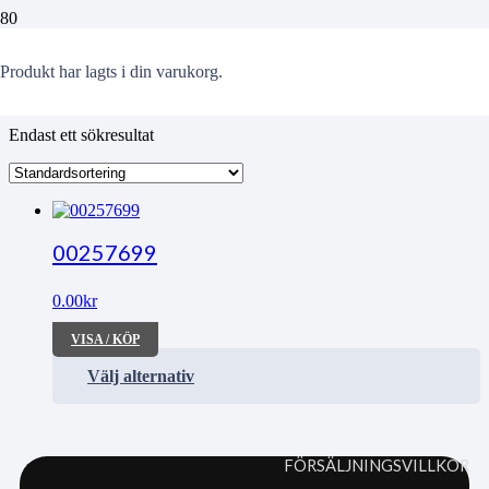
MFF-Örgryte
Produkt
har lagts i din varukorg.
Endast ett sökresultat
00257699
0.00
kr
VISA / KÖP
Välj alternativ
FÖRSÄLJNINGSVILLKOR