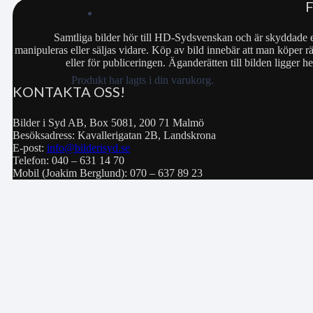
Samtliga bilder hör till HD-Sydsvenskan och är skyddade e
manipuleras eller säljas vidare. Köp av bild innebär att man köper rä
eller för publiceringen. Äganderätten till bilden ligger
Produkt
har lagts i din varukorg.
KONTAKTA OSS!
Bilder i Syd AB, Box 5081, 200 71 Malmö
Besöksadress: Kavallerigatan 2B, Landskrona
E-post:
info@bilderisyd.se
Telefon: 040 – 631 14 70
Mobil (Joakim Berglund): 070 – 637 89 23