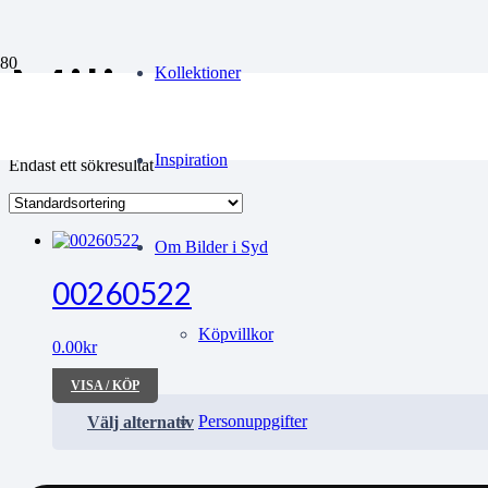
Miljonprogramm
Kollektioner
Inspiration
Endast ett sökresultat
Om Bilder i Syd
00260522
Köpvillkor
0.00
kr
VISA / KÖP
Personuppgifter
Välj alternativ