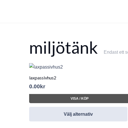
miljötänk
Endast ett s
laxpassivhus2
0.00
kr
VISA / KÖP
Välj alternativ