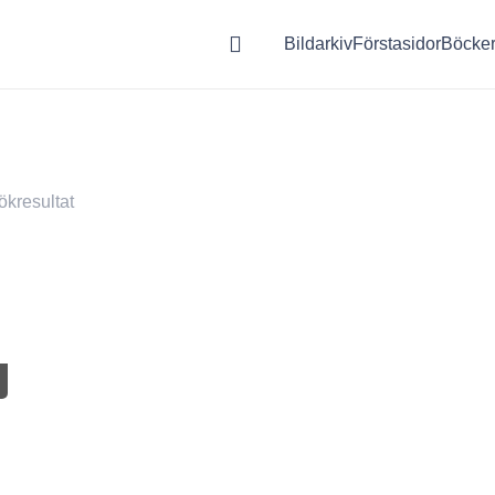
Bildarkiv
Förstasidor
Böcke
ökresultat