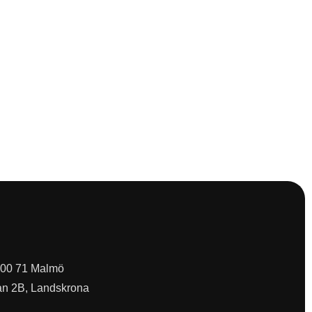
 200 71 Malmö
an 2B, Landskrona