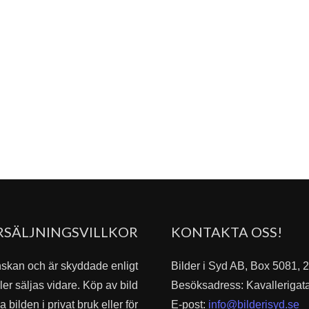
RSÄLJNINGSVILLKOR
KONTAKTA OSS!
nskan och är skyddade enligt
Bilder i Syd AB, Box 5081,
er säljas vidare. Köp av bild
Besöksadress: Kavallerigat
bilden i privat bruk eller för
E-post:
info@bilderisyd.se