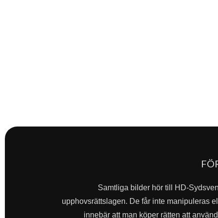
FÖ
Samtliga bilder hör till HD-Sydsve
upphovsrättslagen. De får inte manipuleras ell
innebär att man köper rätten att använda 