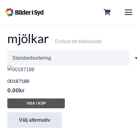
mjölkar
Endast ett sökresultat
00187188
0.00
kr
VISA / KÖP
Välj alternativ