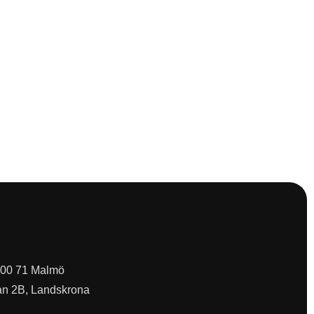
 200 71 Malmö
an 2B, Landskrona