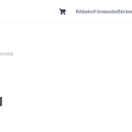
Bildarkiv
Förstasidor
Böcke
esultat