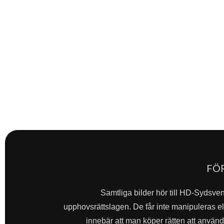
FÖ
Samtliga bilder hör till HD-Sydsve
upphovsrättslagen. De får inte manipuleras ell
innebär att man köper rätten att använda 