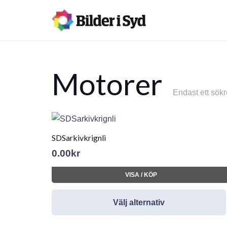
Motorer
Endast ett sökr
SDSarkivkrignli
0.00
kr
VISA / KÖP
Välj alternativ