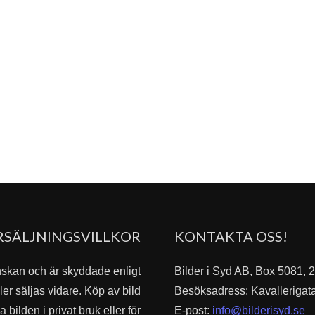
RSÄLJNINGSVILLKOR
KONTAKTA OSS!
nskan och är skyddade enligt
Bilder i Syd AB, Box 5081,
er säljas vidare. Köp av bild
Besöksadress: Kavallerigat
bilden i privat bruk eller för
E-post:
info@bilderisyd.se