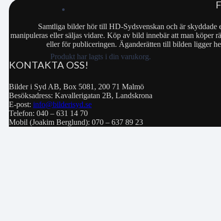
Samtliga bilder hör till HD-Sydsvenskan och är skyddade e
manipuleras eller säljas vidare. Köp av bild innebär att man köper rä
eller för publiceringen. Äganderätten till bilden ligger
Produkt
har lagts i din varukorg.
KONTAKTA OSS!
Bilder i Syd AB, Box 5081, 200 71 Malmö
Besöksadress: Kavallerigatan 2B, Landskrona
E-post:
info@bilderisyd.se
Telefon: 040 – 631 14 70
Mobil (Joakim Berglund): 070 – 637 89 23