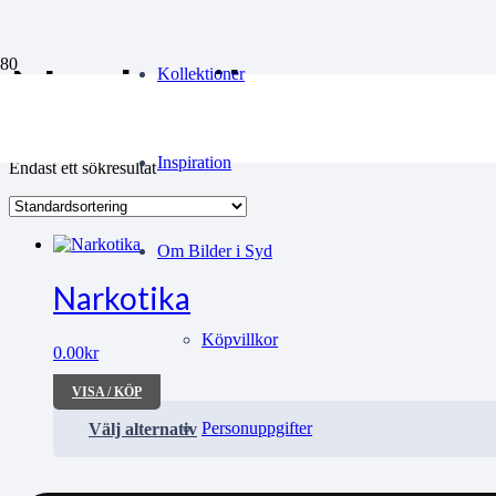
Narkotika
Kollektioner
Inspiration
Endast ett sökresultat
Om Bilder i Syd
Narkotika
Köpvillkor
0.00
kr
VISA / KÖP
Personuppgifter
Välj alternativ