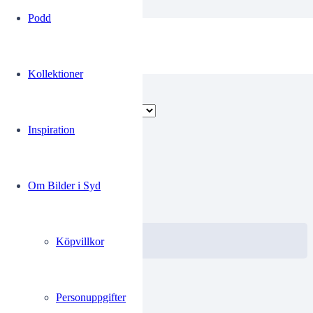
Podd
Nedläggningar
Kollektioner
Visar alla 5 resultat
Inspiration
Jvg042
Om Bilder i Syd
0.00
kr
VISA / KÖP
Välj alternativ
Köpvillkor
Personuppgifter
Jvg043