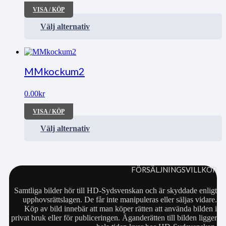
VISA / KÖP
Välj alternativ
MMkockum2
0.00
kr
VISA / KÖP
Välj alternativ
FÖRSÄLJNINGSVILLKOR
Samtliga bilder hör till HD-Sydsvenskan och är skyddade enligt
upphovsrättslagen. De får inte manipuleras eller säljas vidare.
Köp av bild innebär att man köper rätten att använda bilden i
privat bruk eller för publiceringen. Äganderätten till bilden ligger