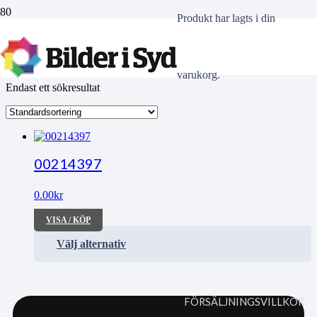
Produkt
har lagts i din
nobbas
varukorg.
Endast ett sökresultat
00214397
0.00
kr
VISA / KÖP
Välj alternativ
FÖRSÄLJNINGSVILLKOR