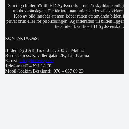
Samtliga bilder hör till HD-Sydsvenskan och är skyddade enligt
upphovsrättslagen. De får inte manipuleras eller säljas vidare.
Köp av bild innebär att man köper rätten att använda bilden i
privat bruk eller för publiceringen. Äganderätten till bilden ligger
hela tiden kvar hos HD-Sydsvenskan.
KONTAKTA OSS!
Bilder i Syd AB, Box 5081, 200 71 Malmö
Besöksadress: Kavallerigatan 2B, Landskrona
E-post:
info@bilderisyd.se
Telefon: 040 – 631 14 70
Mobil (Joakim Berglund): 070 – 637 89 23