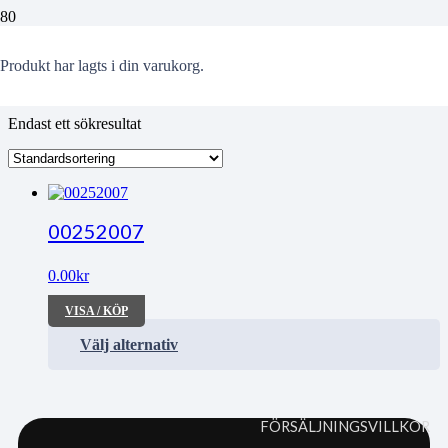
Nobeltorget
Produkt
har lagts i din varukorg.
Endast ett sökresultat
00252007
0.00
kr
VISA / KÖP
Välj alternativ
FÖRSÄLJNINGSVILLKOR