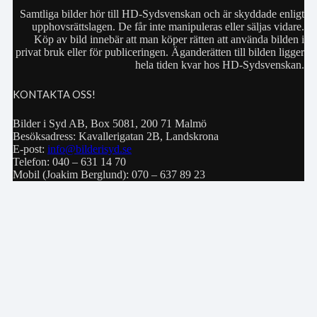
Samtliga bilder hör till HD-Sydsvenskan och är skyddade enligt
upphovsrättslagen. De får inte manipuleras eller säljas vidare.
Köp av bild innebär att man köper rätten att använda bilden i
privat bruk eller för publiceringen. Äganderätten till bilden ligger
hela tiden kvar hos HD-Sydsvenskan.
KONTAKTA OSS!
Bilder i Syd AB, Box 5081, 200 71 Malmö
Besöksadress: Kavallerigatan 2B, Landskrona
E-post:
info@bilderisyd.se
Telefon: 040 – 631 14 70
Mobil (Joakim Berglund): 070 – 637 89 23