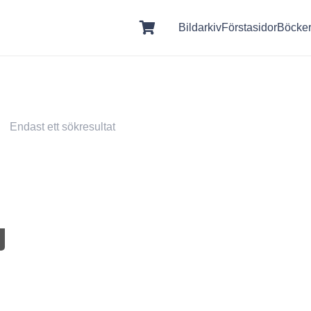
Bildarkiv
Förstasidor
Böcke
Endast ett sökresultat