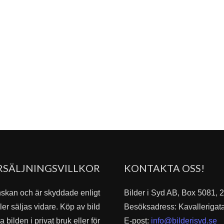
RSÄLJNINGSVILLKOR
KONTAKTA OSS!
nskan och är skyddade enligt
Bilder i Syd AB, Box 5081,
er säljas vidare. Köp av bild
Besöksadress: Kavallerigat
bilden i privat bruk eller för
E-post:
info@bilderisyd.se