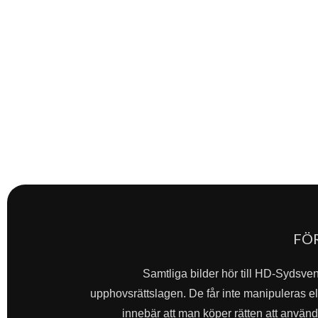
FÖ
Samtliga bilder hör till HD-Sydsve
upphovsrättslagen. De får inte manipuleras ell
innebär att man köper rätten att använda 