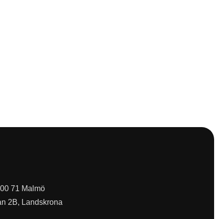
 200 71 Malmö
an 2B, Landskrona