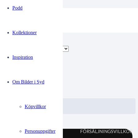
Podd
Observatoriet
Kollektioner
Endast ett sökresultat
Inspiration
LuaA054
Om Bilder i Syd
0.00
kr
VISA / KÖP
Välj alternativ
Köpvillkor
Personuppgifter
FÖRSÄLJNINGSVILLKOR