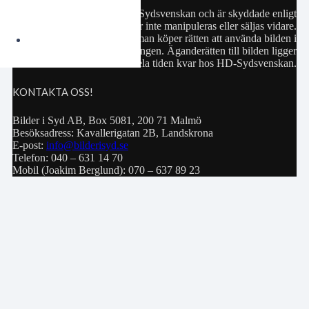
Samtliga bilder hör till HD-Sydsvenskan och är skyddade enligt
upphovsrättslagen. De får inte manipuleras eller säljas vidare.
Köp av bild innebär att man köper rätten att använda bilden i
privat bruk eller för publiceringen. Äganderätten till bilden ligger
hela tiden kvar hos HD-Sydsvenskan.
KONTAKTA OSS!
Bilder i Syd AB, Box 5081, 200 71 Malmö
Besöksadress: Kavallerigatan 2B, Landskrona
E-post:
info@bilderisyd.se
Telefon: 040 – 631 14 70
Mobil (Joakim Berglund): 070 – 637 89 23