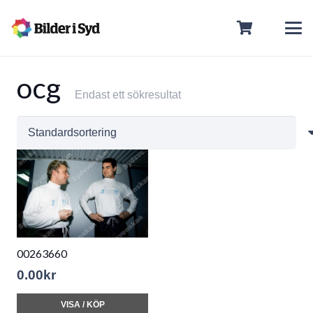
ocg
Endast ett sökresultat
00263660
0.00
kr
VISA / KÖP