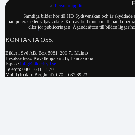
Personuppgifter
Samtliga bilder hör till HD-Sydsvenskan och är skyddade e
manipuleras eller säljas vidare. Köp av bild innebär att man köper rä
eller för publiceringen. Äganderätten till bilden ligger
KONTAKTA OSS!
Bilder i Syd AB, Box 5081, 200 71 Malmö
Besöksadress: Kavallerigatan 2B, Landskrona
E-post:
info@bilderisyd.se
Telefon: 040 – 631 14 70
Mobil (Joakim Berglund): 070 – 637 89 23