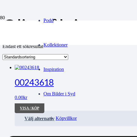
Oljemålning
Podd
Kollektioner
Endast ett sökresultat
Inspiration
00243618
Om Bilder i Syd
0.00
kr
VISA / KÖP
Köpvillkor
Välj alternativ