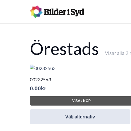
Örestads
Visar alla 2 
00232563
0.00
kr
VISA / KÖP
Välj alternativ