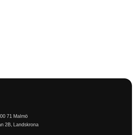
 200 71 Malmö
an 2B, Landskrona