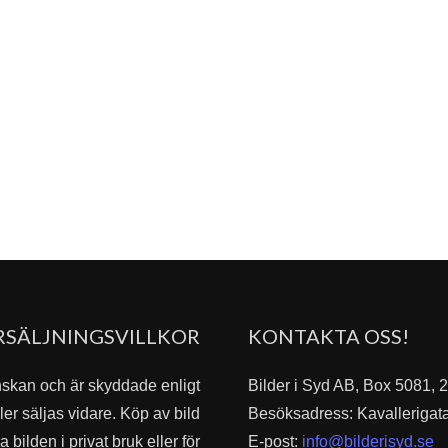
RSÄLJNINGSVILLKOR
KONTAKTA OSS!
nskan och är skyddade enligt
Bilder i Syd AB, Box 5081,
er säljas vidare. Köp av bild
Besöksadress: Kavallerigat
bilden i privat bruk eller för
E-post:
info@bilderisyd.se