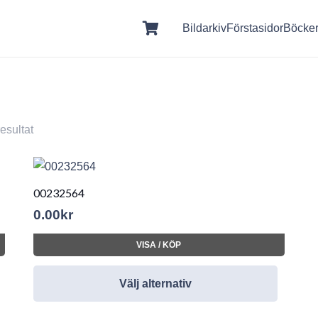
Bildarkiv
Förstasidor
Böcke
resultat
00232564
0.00
kr
VISA / KÖP
Välj alternativ