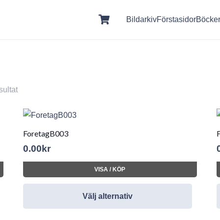
Bildarkiv
Förstasidor
Böcke
sultat
ForetagB003
0.00
kr
VISA / KÖP
Välj alternativ