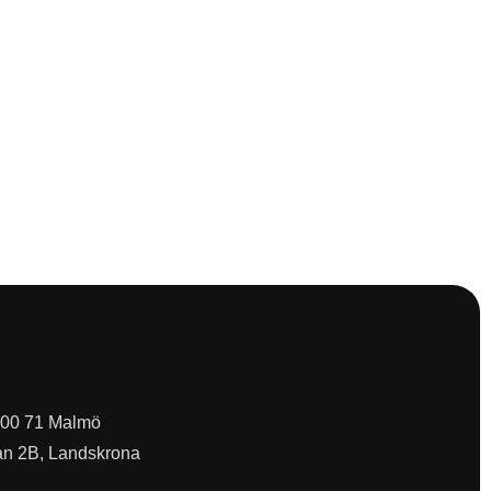
 200 71 Malmö
an 2B, Landskrona