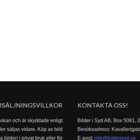
RSÄLJNINGSVILLKOR
KONTAKTA OSS!
nskan och är skyddade enligt
Bilder i Syd AB, Box 5081,
er säljas vidare. Köp av bild
Besöksadress: Kavallerigat
bilden i privat bruk eller för
E-post:
info@bilderisyd.se