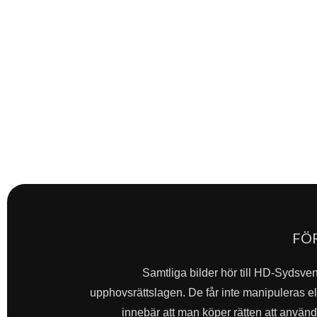
FÖ
Samtliga bilder hör till HD-Sydsve
upphovsrättslagen. De får inte manipuleras ell
innebär att man köper rätten att använda 