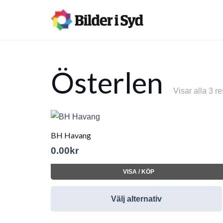
Österlen
Visar alla 3 re
BH Havang
0.00
kr
VISA / KÖP
Välj alternativ