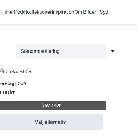
r
Filmer
Podd
Kollektioner
Inspiration
Om Bilder i Syd
ForetagB006
0.00
kr
VISA / KÖP
Välj alternativ