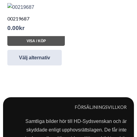
00219687
0.00
kr
VISA / KÖP
Välj alternativ
FÖRSÄLJNINGSVILLKOR
Samtliga bilder hör till HD-Sydsvenskan och är
skyddade enligt upphovsrättslagen. De får inte