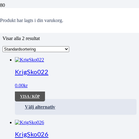
Österportskolan
Produkt
har lagts i din varukorg.
Visar alla 2 resultat
KrigSko022
0.00
kr
VISA / KÖP
Välj alternativ
KrigSko026