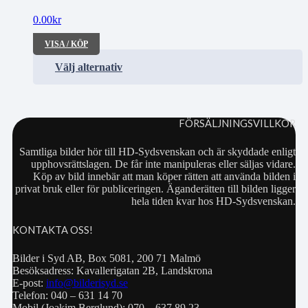
0.00
kr
VISA / KÖP
Välj alternativ
FÖRSÄLJNINGSVILLKOR
Samtliga bilder hör till HD-Sydsvenskan och är skyddade enligt
upphovsrättslagen. De får inte manipuleras eller säljas vidare.
Köp av bild innebär att man köper rätten att använda bilden i
privat bruk eller för publiceringen. Äganderätten till bilden ligger
hela tiden kvar hos HD-Sydsvenskan.
KONTAKTA OSS!
Bilder i Syd AB, Box 5081, 200 71 Malmö
Besöksadress: Kavallerigatan 2B, Landskrona
E-post:
info@bilderisyd.se
Telefon: 040 – 631 14 70
Mobil (Joakim Berglund): 070 – 637 89 23