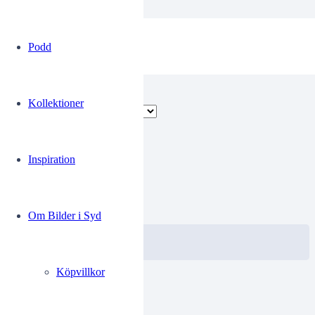
Översvämmning
Podd
Visar alla 2 resultat
Kollektioner
Inspiration
MO075
0.00
kr
Om Bilder i Syd
VISA / KÖP
Välj alternativ
Köpvillkor
ST Lasses Rokeri