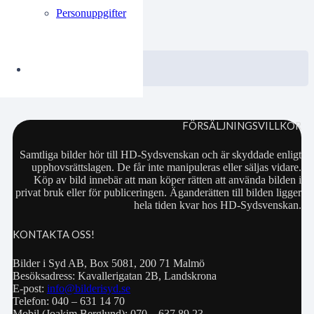
Personuppgifter
0.00
kr
VISA / KÖP
Välj alternativ
FÖRSÄLJNINGSVILLKOR
Samtliga bilder hör till HD-Sydsvenskan och är skyddade enligt
upphovsrättslagen. De får inte manipuleras eller säljas vidare.
Köp av bild innebär att man köper rätten att använda bilden i
privat bruk eller för publiceringen. Äganderätten till bilden ligger
hela tiden kvar hos HD-Sydsvenskan.
KONTAKTA OSS!
Bilder i Syd AB, Box 5081, 200 71 Malmö
Besöksadress: Kavallerigatan 2B, Landskrona
E-post:
info@bilderisyd.se
Telefon: 040 – 631 14 70
Mobil (Joakim Berglund): 070 – 637 89 23