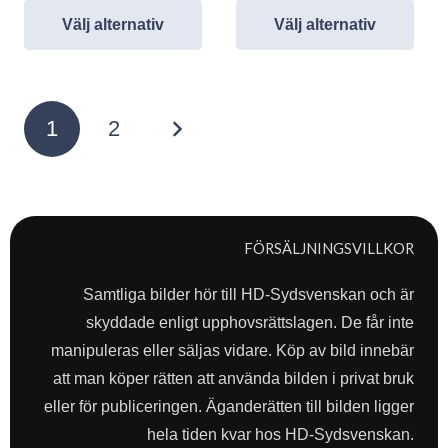
Välj alternativ
Välj alternativ
Sidnumrering
1
2
för
inlägg
FÖRSÄLJNINGSVILLKOR
Samtliga bilder hör till HD-Sydsvenskan och är
skyddade enligt upphovsrättslagen. De får inte
manipuleras eller säljas vidare. Köp av bild innebär
att man köper rätten att använda bilden i privat bruk
eller för publiceringen. Äganderätten till bilden ligger
hela tiden kvar hos HD-Sydsvenskan.