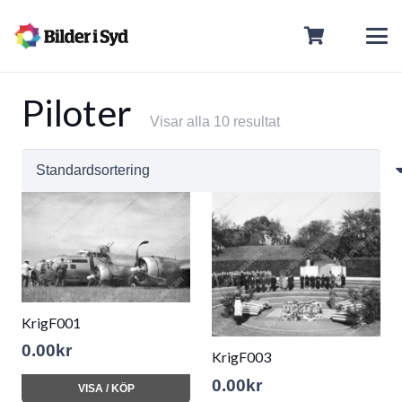
Piloter
Visar alla 10 resultat
KrigF001
0.00
kr
KrigF003
0.00
kr
VISA / KÖP