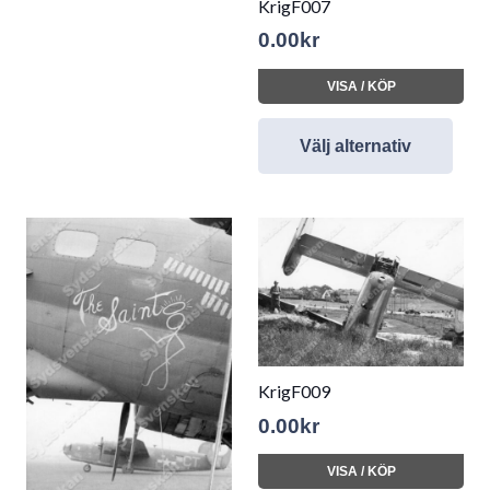
KrigF007
0.00
kr
VISA / KÖP
Välj alternativ
KrigF009
0.00
kr
VISA / KÖP