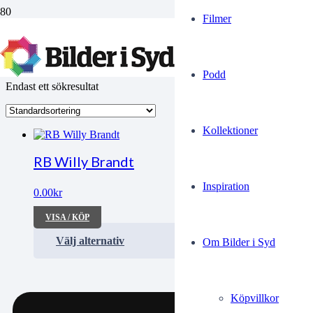
Filmer
Politikerporträtt
Podd
Endast ett sökresultat
Kollektioner
RB Willy Brandt
Inspiration
0.00
kr
VISA / KÖP
Välj alternativ
Om Bilder i Syd
FÖRSÄLJNINGSVILLKOR
Köpvillkor