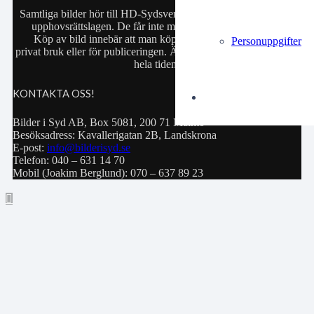
Samtliga bilder hör till HD-Sydsvenskan och är skyddade enligt
upphovsrättslagen. De får inte manipuleras eller säljas vidare.
Köp av bild innebär att man köper rätten att använda bilden i
Personuppgifter
privat bruk eller för publiceringen. Äganderätten till bilden ligger
hela tiden kvar hos HD-Sydsvenskan.
KONTAKTA OSS!
Bilder i Syd AB, Box 5081, 200 71 Malmö
Besöksadress: Kavallerigatan 2B, Landskrona
E-post:
info@bilderisyd.se
Telefon: 040 – 631 14 70
Mobil (Joakim Berglund): 070 – 637 89 23