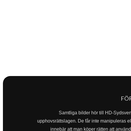
FÖ
Samtliga bilder hör till HD-Sydsve
upphovsrättslagen. De får inte manipuleras ell
innebär att man köper rätten att använda 