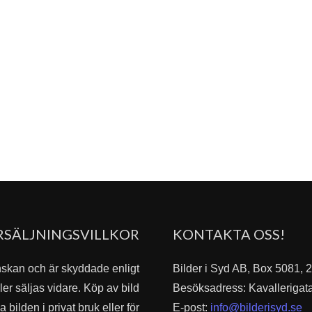
RSÄLJNINGSVILLKOR
KONTAKTA OSS!
nskan och är skyddade enligt
Bilder i Syd AB, Box 5081,
er säljas vidare. Köp av bild
Besöksadress: Kavallerigat
bilden i privat bruk eller för
E-post:
info@bilderisyd.se