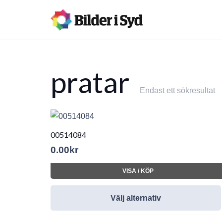
pratar
Endast ett sökresultat
00514084
0.00
kr
VISA / KÖP
Välj alternativ