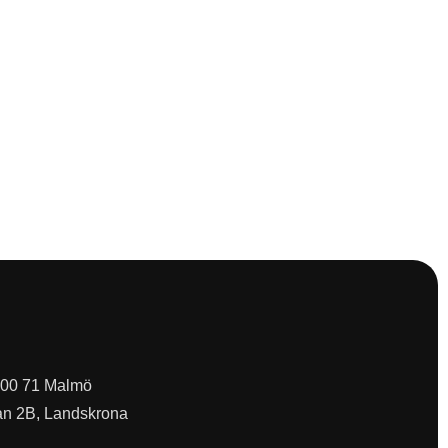
 200 71 Malmö
an 2B, Landskrona